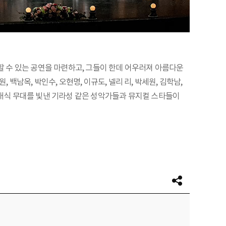
 수 있는 공연을 마련하고, 그들이 한데 어우러져 아름다운
백남옥, 박인수, 오현명, 이규도, 넬리 리, 박세원, 김학남,
의 클래식 무대를 빛낸 기라성 같은 성악가들과 뮤지컬 스타들이