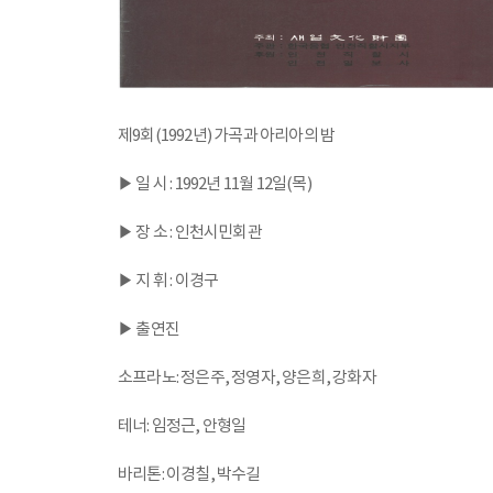
제9회(1992년) 가곡과 아리아의 밤
▶ 일 시 : 1992년 11월 12일(목)
▶ 장 소 : 인천시민회관
▶ 지 휘 : 이경구
▶ 출연진
소프라노: 정은주, 정영자, 양은희, 강화자
테너: 임정근, 안형일
바리톤: 이경칠, 박수길