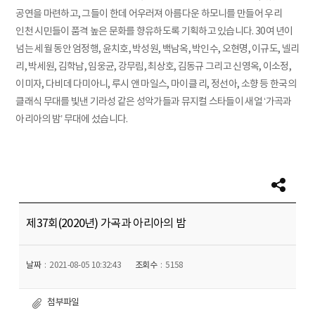
공연을 마련하고, 그들이 한데 어우러져 아름다운 하모니를 만들어 우리
인천 시민들이 품격 높은 문화를 향유하도록 기획하고 있습니다. 30여 년이
넘는 세월 동안 엄정행, 윤치호, 박성원, 백남옥, 박인수, 오현명, 이규도, 넬리
리, 박세원, 김학남, 임웅균, 강무림, 최상호, 김동규 그리고 신영옥, 이소정,
이미자, 다비데 다미아니, 루시 앤 마일스, 마이클 리, 정선아, 소향 등 한국의
클래식 무대를 빛낸 기라성 같은 성악가들과 뮤지컬 스타들이 새얼 ‘가곡과
아리아의 밤’ 무대에 섰습니다.
제37회(2020년) 가곡과 아리아의 밤
날짜
2021-08-05 10:32:43
조회수
5158
첨부파일