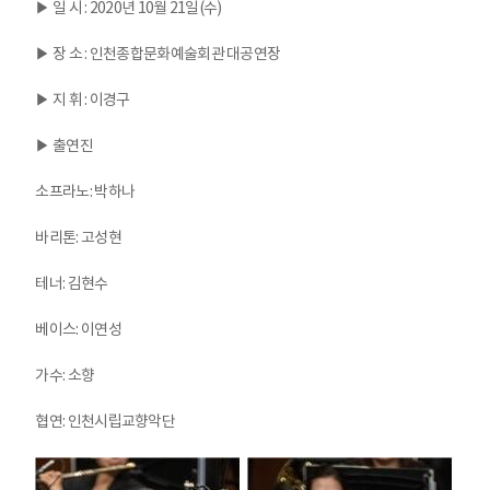
▶ 일 시 : 2020년 10월 21일(수)
▶ 장 소 : 인천종합문화예술회관 대공연장
▶ 지 휘 : 이경구
▶ 출연진
소프라노: 박하나
바리톤: 고성현
테너: 김현수
베이스: 이연성
가수: 소향
협연: 인천시립교향악단