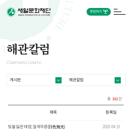
후원하기
해관칼럼
Chairmans's Column
게시판
해관칼럼
152
총
건
제목
등록일
빛을 잃은 태양, 일색무광(日色無光)
2023-04-13