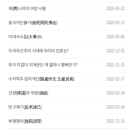
제(齊)나라의 어떤 사람
2023-03-22
효사이민불거(效死而民弗去)
2023-02-13
이대사소(以大事小)
2023-02-06
자국우선주의 시대에 우리의 진로는?
2022-12-15
우리 직업이 지게꾼인 게 얼마나 행복한가?
2022-11-15
수처작주 입처개진(隨處作主 立處皆眞)
2022-03-17
선양(禪讓)과 위장(僞裝)
2022-02-14
반구제기(反求諸己)
2022-02-14
부형청죄(負荊請罪)
2021-12-15