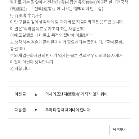
평화로 가는 길 앞에서 전한
(
前漢
)
사람인 유향
(
劉向
)
이 편집한
『
전국책
(
戰國策
)
』 「
진책
(
秦策
)
」
에 나오는
“
행백리자 반구십
(
行百里者 半九十
)”
이란 구절을 깊이 생각해야 할 때가 바로 지금이라고 말씀드렸습니다
.
이 말은
“
백리를 목표로 가고자 하는 사람은
90
리에 도달했을 때 비로소 목적의 절반에 이르렀다
”
고 생각하는 겸손과 준비된 자세가 필요하다는 뜻입니다
.
『
황해문화
』
통권
100
호와 새얼문화재단의 반세기 역사는 물론 앞으로 우리의 마음 자세가
이것이 아닐까 생각합니다
.
감사합니다
.
이전 글
역사의 조난자(遭難者)가 되지 않기 위해
다음 글
우리 다 함께 깨어나야 합니다
목록보기