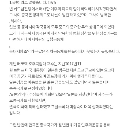
15
년이라고 말했습니다
. 1975
년 베트남전쟁에서 패배한 이후의 미국의 힘이 하락하기 시작했다면서
그 사이 중국은 경제적으로 나날이 발전하고 있으며 그 사이 남북한
,
러시아
,
일본 등 동아시아 각국들이 모두 중국의 중요한 무역 상대국이 되었다
.
그러나 지금까지 중국은 어째서 남북한의 평화 정착을 위한 상설기구를
마련하거나 아시아판의 유럽공동체
,
북대서양조약기구 같은 정치공동체를 만들어내지 못했는지 물었습니다
.
개번 매코맥 호주국립대 교수는 지난
2017
년
11
월 트럼프 미국 대통령이 일본을 방문했지만 도쿄 근교에 있는 요코다
미국 공군기지로 왔으며 골프장에 가기 위해 헬리콥터를 타고
일본영공을 이용했을 뿐 일본 땅을 밟지도 않았다면서 일본을 대미
종속국가로 규정하였습니다
.
일본의 역대 수상들이 기회만 있으면
“
일본을 되찾겠다
”
며 자주국가
·
보통국가를 지향했지만
,
결국 미국에 의해 실패했고 그럴수록 대미종속이 더욱 심화되었다는
겁니다
.
그런 반면에 한국은 종속국가가 될 뻔한 위기를 민주화운동을 통해