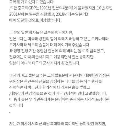
극복해 가고 있다고 했습니다
.
또한 중국의
GDP
는
1991
년 일본의
4
분의
1
에 불과했지만
, 10
년 후인
2001
년에는 일본을 추월했고
, 2018
년에는 일본의
3
배에 도달할 것으로 예상했습니다
.
두 분의 일본 학자들은 일본의 영토이지만
,
일본보다는 미국과 냉전의 힘에 의해 지배당하고 있는 오키나와와
오가사와라 제도의 슬픔에 대해 이야기해주었습니다
.
태평양 전쟁 기간 동안엔 일본에 의해
‘
버리는 돌
’
로 취급되었고
,
전후에는 미국의 군사기지로 이용되면서 일본 땅이지만
,
일본이 아니라 미국의 군사기지가 된 것입니다
.
미국의 마크 셀던 교수는 그의 발표문에서 문재인 대통령과 김정은
위원장은 한민족의 단결을 상징하는 나무를 심는 식수 행사를
진행하면서 백두산과 한라산에서 가져온 흙을 뿌렸고
,
대동강과 한강의 물을 준 것이 매우 인상적이었다고 말했습니다
.
이 흙과 물은 우리 민족에게는 운명처럼 존재하는 지리적 표상이란
것입니다
.
저는 개회사에서 최근의 남북대화와 북미회담 등이 있긴 하지만
,