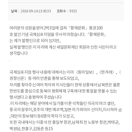
날짜
2018-09-14 13:30:33
조회수
9553
여러분의 성원을 받아
2
박
3
일에 걸쳐
『
황해문화
』
통권
100
호 발간기념 국제심포지엄을 무사히 마쳤습니다
.
『
황해문화
』
는 제가 발행인으로 되어 있지만
,
실제 발행인은 이 자리에 계신 새얼문화재단 회원과 인천 시민이라고
생각합니다
.
국제심포지엄 행사 내용에 대해서는 이미
《
동아일보
》
,
《
한겨레
》
,
《
경향신문
》
등 여러 언론을 통해 보도되었고
,
자리를 찾아주신 여러 학자와 지식인들이 현재 상황에서 남북한은 물론
한반도를 중심으로 동북아 평화체제 구축에 대한 통찰을 엿볼 수 있는
행사였다고 총평하여 주셨습니다
.
이 자리에는 해당 분야에서 일가를 이룬 석학들인 미국의 마크 셀던
,
중국의 왕후이
,
호주의 개번 매코맥
,
일본의 가와미쓰 신이치
,
이시하라 슌
,
대만의 장보웨이 등
6
명의 학자가 오셨고
,
또한 국내에서는 이종석 전 통일부 장관
,
남재희 전 노동부 장관
,
박태균
,
백원담
,
한홍구
,
김동춘 등
15