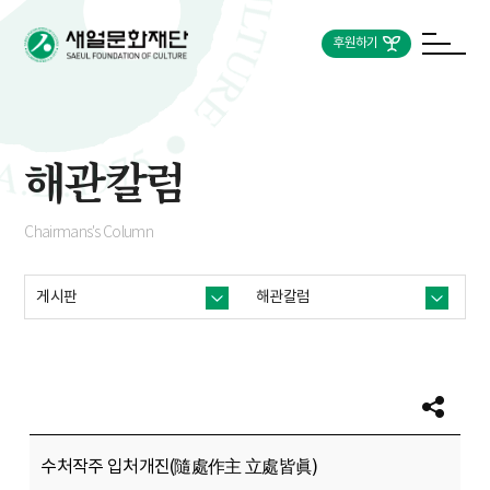
후원하기
해관칼럼
Chairmans's Column
게시판
해관칼럼
수처작주 입처개진(隨處作主 立處皆眞)