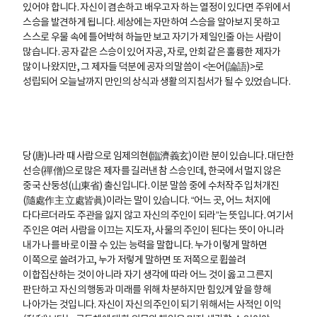
있어야 합니다. 자신이 겸손하고 배우고자 하는 열정이 있다면 주위에서
스승을 발견하게 됩니다. 세상에는 자만하여 스승을 알아보지 못하고
스스로 우물 속에 틀어박혀 하늘만 보고 자기가 제일인줄 아는 사람이
많습니다. 공자 같은 스승이 있어 자공, 자로, 안회 같은 훌륭한 제자가
많이 나왔지만, 그 제자들 덕분에 공자의 말씀이 <논어(論語)>로
성립되어 오늘날까지 만인의 상식과 생활의 지침서가 될 수 있었습니다.
당(唐)나라 때 사람으로 임제의현(臨濟義玄)이란 분이 있습니다. 대단한
선승(禪僧)으로 많은 제자를 길러낸 참 스승인데, 한국에서 멀지 않은
중국 산둥성(山東省) 출신입니다. 이분 말씀 중에 수처작주 입처개진
(隨處作主 立處皆眞)이라는 말이 있습니다. “어느 곳, 어느 처지에
다다르더라도 주관을 잃지 않고 자신의 주인이 되라”는 뜻입니다. 여기서
주인은 여러 사람을 이끄는 지도자, 사물의 주인이 된다는 뜻이 아니라
내가 나를 바로 이끌 수 있는 능력을 말합니다. 누가 이렇게 말하면
이쪽으로 쓸려가고, 누가 저렇게 말하면 또 저쪽으로 휩쓸려
이합집산하는 것이 아니라 자기 생각에 따라 어느 것이 옳고 그른지
판단하고 자신의 행동과 미래를 위해 차분하지만 힘있게 앞을 향해
나아가는 것입니다. 자신이 자신의 주인이 되기 위해서는 사적인 이익