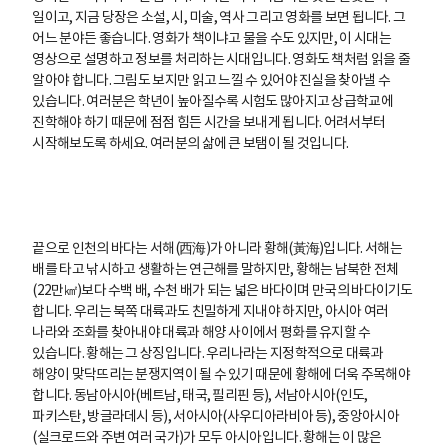
일이고, 지금 당장은 소설, 시, 미술, 역사 그리고 영화를 보면 됩니다. 그
어느 분야든 좋습니다. 영화가 책이냐고 물을 수도 있지만, 이 시대는
영상으로 설명하고 정보를 처리하는 시대입니다. 영화도 책처럼 읽을 줄
알아야 합니다. 그림도 보지만 읽고 느낄 수 있어야 진실을 찾아낼 수
있습니다. 여러분은 학년이 높아질수록 시험도 많아지고 상급학교에
진학해야 하기 때문에 점점 힘든 시간을 보내게 됩니다. 어려서부터
시작해보도록 하세요. 여러분의 삶에 큰 보탬이 될 것입니다.
끝으로 인천의 바다는 서해(西海)가 아니라 황해(黃海)입니다. 서해는
배를 타고 낚시하고 생활하는 연근해를 말하지만, 황해는 남북한 전체
(22만㎢)보다 수백 배, 수천 배가 되는 넓은 바다이며 만국의 바다이기도
합니다. 우리는 북쪽 대륙과도 친밀하게 지내야 하지만, 아시아 여러
나라와 조화를 찾아내야 대륙과 해양 사이에서 평화를 유지할 수
있습니다. 황해는 그 상징입니다. 우리나라는 지정학적으로 대륙과
해양이 맞닥뜨리는 분쟁지역이 될 수 있기 때문에 황해에 더욱 주목해야
합니다. 동남아시아(베트남, 태국, 필리핀 등), 서남아시아(인도,
파키스탄, 방글라데시 등), 서아시아(사우디아라비아 등), 중앙아시아
(실크로드와 주변 여러 국가)가 모두 아시아입니다. 황해는 이 많은