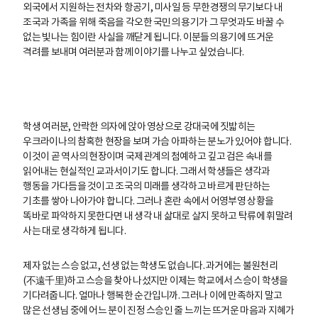
외국에서 지원하는 전차와 항공기, 미사일 등 무한경쟁의 무기보다 내
조국과 가족을 위해 죽음을 각오한 국민의 용기가 그 무엇과도 바꿀 수
없는 빛나는 힘이란 사실을 깨닫게 됩니다. 이분들의 용기에 뜨거운
격려를 보내며 여러분과 함께 이야기를 나누고 싶었습니다.
학생 여러분, 안락한 의자에 앉아 영상으로 강대국에 짓밟히는
우크라이나의 참혹한 현장을 보며 가슴 아파하는 분노가 있어야 합니다.
이것이 곧 역사의 현장이며 국제관계의 첨예하고 깊고 검은 속내를
읽어내는 현실적인 교과서이기도 합니다. 그래서 학생들은 생각과
행동을 가다듬을 것이고 조국의 미래를 생각하고 바르게 판단하는
기초를 쌓아 나아가야 합니다. 그러나 혼란 속에서 어영부영 상황을
똑바로 파악하지 못한다면 내 생각 내 삶대로 살지 못하고 탁류에 휘말려
사는 대로 생각하게 됩니다.
제자 없는 스승 없고, 선생 없는 학생도 없습니다. 과거에는 불원천리
(不遠千里)하고 스승을 찾아 나섰지만 이제는 학교에서 스승이 학생을
기다려줍니다. 얼마나 행복한 순간입니까. 그러나 이에 만족하지 말고
많은 선생님 중에 어느 분이 진정 스승인 줄 느끼는 뜨거운 마음과 지혜가