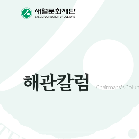
해관칼럼
Chairmans's Colu