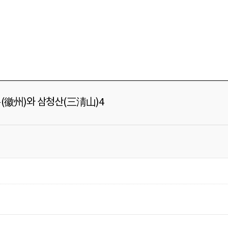
(徽州)와 삼청산(三淸山)4