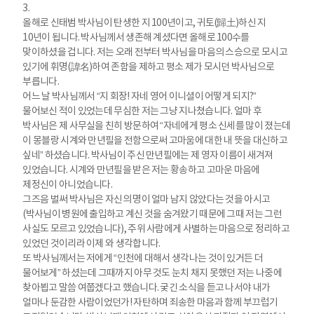
3.
올해로 신태범 박사님이 탄생한 지 100년이고, 귀토(歸土)하신 지
10년이 됩니다. 박사님께서 생존해 계셨다면 올해로 100수를
맞이하셨을 겁니다. 저는 오래 전부터 박사님을 마음의 스승으로 모시고
있기에 휘명(諱名)하여 존함을 제하고 평소 제가 모시던 박사님으로
부릅니다.
어느 날 박사님께서 “지 회장! 자네 영어 이니셜이 어떻게 되지?”
물어보신 적이 있었는데 무심한 저는 그냥 지나쳤습니다. 얼마 후
박사님은 제 사무실을 친히 방문하여 “자네에게 평소 신세를 많이 졌는데
이 몽블랑 시계와 만년필을 전함으로써 고마움에 대한 내 뜻을 대신하고
싶네” 하셨습니다. 박사님이 주신 만년필에는 제 영자 이름이 새겨져
있었습니다. 시계와 만년필을 받은 저는 황송하고 고마운 마음에
제정신이 아니었습니다.
그즈음 벌써 박사님은 자신의 명이 얼마 남지 않았다는 것을 아시고
(박사님이 병원에 출입하고 계신 것을 숨겨왔기 때문에 그때 저는 그런
사실도 모르고 있었습니다), 주위 사람에게 사별하는 마음으로 정리하고
있었던 것이리라 이제 와 생각합니다.
또 박사님께서는 저에게 “인천에 대해서 생각나는 것이 있거든 더
물어보게” 하셨는데 그때까지 아무 것도 눈치 채지 못했던 저는 나중에
찾아뵙고 말씀 여쭙겠다고 했습니다. 궂긴 소식을 듣고 나서야 내가
얼마나 둔감한 사람이었던가! 자탄하며 죄송한 마음과 함께 부끄럽기