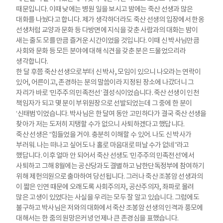
때문입니다. 이때 낮에는 병원 일을 보시고 밤에는 죽산 선생과 많은
대화를 나눴다고 합니다. 제가 생각하더라도 죽산 선생의 입장에서 한옹
선생처럼 교양과 문화 등 다방면에 지식을 갖춘 사람과의 대화는 밤이
새는 줄도 모를 만큼 즐거운 시간이었을 것입니다. 이때 신 박사님만큼
사회와 문화 등 모든 분야에 대해 식견을 갖춘 분은 드물었으리라
생각합니다.
한 달 후쯤 죽산 선생으로부터 신 박사, 모임이 있으니 나오라는 연락이
있어, 어른이고, 존경하는 분의 말씀이라 지정된 장소에 나갔더니 그
자리가 바로 ‘민주주의 민족전선’ 결성식이었습니다. 죽산 선생이 인천
책임자가 되고 몇 분이 부위원장으로 선발되었는데 그 중에 한 분이
‘신태범’이었습니다. 박사님은 한 달여 동안 고민하다가 결국 죽산 선생을
찾아가 저는 도저히 지탱할 수가 없으니 사퇴하겠다고 했답니다.
죽산 선생은 “힘들었을 거야. 충분히 이해할 수 있어. 나도 신 박사가
부러워. 나는 떠나고 싶어도 나 홀로 마음대로 떠날 수가 없네”라고
했답니다. 이후 얼마 안 되어서 죽산 선생도 ‘민주주의 민족전선’에서
사퇴하고 그해 8월에는 공산당과도 결별하고 남한단독정부에 참여하기
위해 제헌의원으로 출마하여 당선됩니다. 그러나 죽산 조봉암 선생과의
이 짧은 인연 때문에 오래도록 사회주의자, 공산주의자, 좌파로 몰려
많은 고생이 있었다는 사실을 우리는 모두 잘 알고 있습니다. 그럼에도
불구하고 박사님은 저와의 대화에서 죽산 조봉암 선생의 인격과 풍모에
대해서는 한 줌의 원망은커녕 언제나 큰 존경심을 표했습니다.