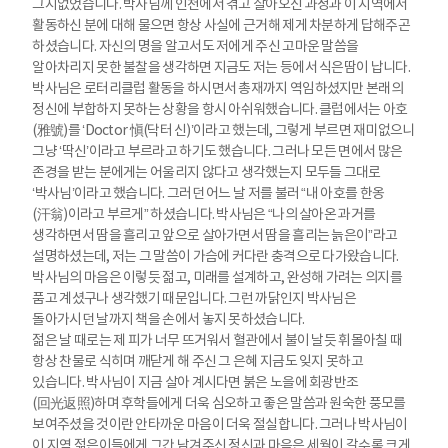
그지없었습니다. 박사님께 인천에서 겪고 살아오신 과정과 이 지역에서
활동하신 분에 대해 물으면 항상 사실에 근거해 제게 차분하게 답해주곤
하셨습니다. 자신의 명을 알고서도 저에게 주신 고마운 말씀을
알아차리지 못한 불찰을 생각하면 지금도 저는 등에서 식은땀이 납니다.
박사님은 로터리클럽 활동을 하시면서 총재까지 역임하셨지만 본래의
정신에 부합하지 못하는 상황을 항시 아쉬워했습니다. 클럽에서는 아호
(雅號)를 ‘Doctor 愼(닥터 신)’이라고 했는데, 그렇게 부르면 재미없으니
그냥 ‘딱신’이라고 부르라고 하기도 했습니다. 그러나 모든 면에서 많은
존경을 받는 분에게는 어울리지 않다고 생각했는지 모두들 그대로
‘박사님’이라고 했습니다. 그러던 어느 날 저를 불러 “내 아호를 한옹
(汗翁)이라고 부르게” 하셨습니다. 박사님은 “나의 살아온 과거를
생각하면서 땀을 흘리고 앞으로 살아가면서 땀을 흘리는 늙은이”라고
설명하셨는데, 저는 그 말씀이 가슴에 커다란 충격으로 다가왔습니다.
박사님의 마음은 이렇듯 젊고, 미래를 설계하고, 완성해 가려는 의지를
품고 계셨구나 생각했기 때문입니다. 그런 까닭인지 박사님은
돌아가시던 날까지 책을 손에서 놓지 못하셨습니다.
젊은 날 때로는 제 피가 너무 뜨거워서 혈관에서 불이 날듯 휘몰아칠 때
항상 찬물로 식히며 깨닫게 해 주신 그 은혜 지금도 잊지 못하고
있습니다. 박사님이 지금 살아 계시다면 붉은 노을에 회광반조
(回光返照)하며 후학들에게 더욱 심오하고 좋은 말씀과 원숙한 풍모를
보여주셨을 것이란 안타까운 마음이 더욱 절실합니다. 그러나 박사님이
이 지역 젊은이들에게 그간 남겨주신 정신과 마음은 세월이 갈수록 크게