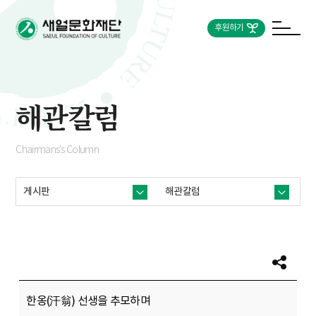
후원하기
해관칼럼
Chairmans's Column
게시판
해관칼럼
한옹(汗翁) 선생을 추모하며