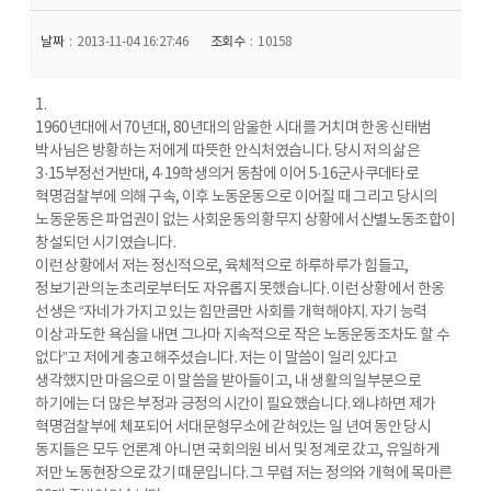
날짜
2013-11-04 16:27:46
조회수
10158
1.
1960년대에서 70년대, 80년대의 암울한 시대를 거치며 한옹 신태범
박사님은 방황하는 저에게 따뜻한 안식처였습니다. 당시 저의 삶은
3·15부정선거반대, 4·19학생의거 동참에 이어 5·16군사쿠데타로
혁명검찰부에 의해 구속, 이후 노동운동으로 이어질 때 그리고 당시의
노동운동은 파업권이 없는 사회운동의 황무지 상황에서 산별노동조합이
창설되던 시기였습니다.
이런 상황에서 저는 정신적으로, 육체적으로 하루하루가 힘들고,
정보기관의 눈초리로부터도 자유롭지 못했습니다. 이런 상황에서 한옹
선생은 “자네가 가지고 있는 힘만큼만 사회를 개혁해야지. 자기 능력
이상 과도한 욕심을 내면 그나마 지속적으로 작은 노동운동조차도 할 수
없다”고 저에게 충고해주셨습니다. 저는 이 말씀이 일리 있다고
생각했지만 마음으로 이 말씀을 받아들이고, 내 생활의 일부분으로
하기에는 더 많은 부정과 긍정의 시간이 필요했습니다. 왜냐하면 제가
혁명검찰부에 체포되어 서대문형무소에 갇혀있는 일 년여 동안 당시
동지들은 모두 언론계 아니면 국회의원 비서 및 정계로 갔고, 유일하게
저만 노동현장으로 갔기 때문입니다. 그 무렵 저는 정의와 개혁에 목마른