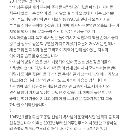
20대 중반이었습니다.
박사님은 훗날 제가 혼사에 주례를 허락받으러 갔을 때 “내가 자네를
처음 대했을 때는 불덩이 같아서 말을 걸 수가 없었네. 이제는 그전보다
많이 부드러워졌네”하면서 서울 명동 YWCA회관까지 오셔서 저희
부부를 주례로 축하해 주셨습니다. 이때 박사님은 본업인 의술보다는 이
지역의 역사·인물·문화 등에 점점 더 많은 관심을 가지기
시작하셨습니다. 특히 박사님은 돌아가시기 직전까지 책을 손에서 놓지
않으실 정도로 높은 학구열을 가지고 계셨기 때문에 저로서는 언제나
새롭고 많은 지식과 경륜 그리고 이 지역에 관해 살아있는 지식과
이야기를 습득할 수 있었습니다.
박사님의 병원 이층은 항시 개방되어 있어 뜻있는 인천 젊은이들의
사랑방이었습니다. 병원과 살림집이 함께 있어서 사모님께서는 번번이
이렇게 모여든 젊은이들의 식사를 준비하곤 하셨습니다. 얼마나 귀찮고
힘드셨겠습니까. 생각하면 지금도 고마움이 가슴을 넘칩니다. 이
사랑방에 출입했던 젊은이들은 많았지만 그중에서도 제가 취미와
관심을 많이 가지고 열심히 다녔던 것 같습니다. 이때에 들은 이야기
중에는 평생 가슴에 지니고 살아야 할 보배 같은 일화가 많은데 그중
하나를 소개하겠습니다.
2.
1946년 1월경 죽산 조봉암 선생이 박사님이 운영하시던 ‘신외과’를 찾아
입원했습니다. 이유는 1932년부터 신의주형무소에서 8년간 고생하실
때 손끝이 잘려나갔는데 이것이 때만 되면 아프고 고통스러웠기