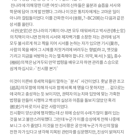
진나라에 의해 망한 다른 여섯 나라의 신하들은 울분과 슬픔을 서사와
학문에 담아 크게 발전했다. 그러나 이것은 통치자에게는 고마운 일이
아니라 걸림돌이었다. 이를 간파한 이사(李斯, ?~BC208)는 다음과 같은
상서를 올린다.
사관(史官)은 진나라의 기록이 아니면 모두 태워버리고 박사관(博士官)
의 직책이 아니면 천하의 시서와 제자백가를 소장한 자는 관리에 넘겨
모두 불사르게 하고 짝을 지어 시서를 논하는 자가 있으면 기시(棄市,
사람의 목을 베어 그 시체를 저잣거리에 버려두는 형벌)하고, 옛것을
기리고 지금을 비방하는 자는 멸족해야 합니다. 의약, 복서(卜筮), 종수
(種樹)의 책은 남겨두되 만약 법령을 배우고자 하면 관리를 스승으로
삼게 하십시오.-`진시황 본기`
이것이 이른바 후세학자들이 말하는 `분서` 사건이었다. 훗날 환관 조고
(趙高)의 모함에 의해 자식과 함께 비록 제 명을 다 못하지만…. 겉으로는
애국하고 충성하는 듯 보이지만, 권력자의 눈치와 입맛에 맞는 가혹한
법령을 만들어 시행하고 백성의 실상과 아픔을 돌보지 않았던 혹리
(酷吏)가 바로 이사 같은 사람이었다.
진시황이 양산궁에 행차했는데 산 위에 승상의 수레가 많이 몰려 있는
것을 보고 불만스러워했다. 그런데 누군가 이를 승상에게 전해 나중에
보니 그 수가 줄었다. 이것을 안 진시황은 궁 안에 누군가 자신의 말을
전한 자가 있다고 생각해 지목된 관련자를 심문했지만, 진상이 밝혀지지