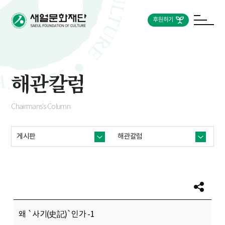
후원하기
해관칼럼
Chairmans's Column
게시판
해관칼럼
왜 `사기(史記)`인가 -1