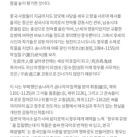
점을 높이 평가한 것이다.
중국 사람들이 지금까지도 앙모해 사당을 세우고 향을 사르며 제사를
올리는 장군은 삼국시대 의리로서 천하를 감동시킨 관우, 남송시대
흔들림 없는 충성으로 천하를 울린 악비, 난세의 영웅이었지만 교활한
유방에 비하면 바보스러울 정도로 후덕했던 항우뿐이다. 그래서 후세의
시인과 작가들은 유방의 이야기는 뒷전이고 너도나도 항우를 소재로
작품을 지었다. 송나라 때 여류 문인 이청조(李淸照, 1084~1155)의
하일절구(夏日絶句)를 보자.
`生當作人傑 살아생전에는 세상의 호걸이 되고 / 死亦爲鬼雄
죽어서도 귀신의 영웅이 되었네 / 至今思項羽 이제 항우를 사모하는
것은 / 不肯過江東 강동으로 건너가지 않았기 때문이다`
이 시는 부패했던 송나라가 금나라의 침략을 받아 휘종(徽宗, 재위
1101~1125)과 그 아들 흠종(欽宗, 재위 1126), 그리고 그 권속들이
포로로 잡혀갔으나 뒤를 이은 고종(高宗, 재위 1127~1162)은 싸울
의지마저 잃고 항주로 천도하는 상황에서 애국심과 투지가 없는 현실을
개탄한 감동적인 작품이다.
일본의 역사소설가 시바 료타로역시 항우에게 매력을 느껴 `항우와 유방
`을 집필했는데 이 작품은 벌써 한국어로 번역된 바 있고, 경극 `
패왕별희`는 중국인들의 사랑을 받았으며 영화로도 만들어졌다. 항우는