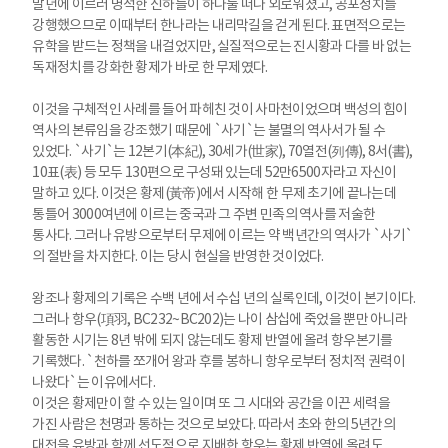
말년에 이르러 명석한 신하들이 하나둘 떠나 외로워졌고, 공포정치를
강행했으므로 이때부터 한나라는 내리막길을 걷게 된다. 표면적으로는
유학을 받드는 정책을 내걸었지만, 실질적으로는 진시황과 다를 바 없는
독재정치를 강화한 황제가 바로 한 무제였다.
이것을 구체적인 사례를 들어 파헤친 것이 사마천이었으며 백성의 힘이
역사의 본류임을 강조했기 때문에 `사기`는 불멸의 역사서가 될 수
있었다. `사기`는 12본기(本紀), 30세가(世家), 70열전(列傳), 8서(書),
10표(表) 등 모두 130편으로 구성돼 있는데 52만6500자라고 자신이
말하고 있다. 이것은 황제(黃帝)에서 시작해 한 무제 초기에 끝나는데
통틀어 3000여년에 이르는 중국과 그 주변 민족의 역사를 저술한
통사다. 그러나 유방으로부터 무제에 이르는 약 백년간의 역사가 `사기`
의 절반을 차지한다. 이는 당시 현실을 반영한 것이었다.
왕조나 황제의 기록은 수백 년에서 수십 년의 실록인데, 이것이 본기이다.
그러나 항우(項羽, BC232~BC202)는 나이 삼십에 죽었을 뿐만 아니라
활동한 시기는 8년 밖에 되지 않는데도 황제 반열에 올려 항우본기를
기록했다. `천하를 쪼개어 왕과 후를 봉하니 항우로부터 정치적 권력이
나왔다`는 이유에서다.
이것은 황제만이 할 수 있는 일이며 또 그 시대와 공간을 이끈 세력을
가진 사람은 천명과 통하는 것으로 보았다. 따라서 초와 한의 5년간의
대전을 유방과 함께 선도적으로 지배한 항우는 황제 반열에 올려도