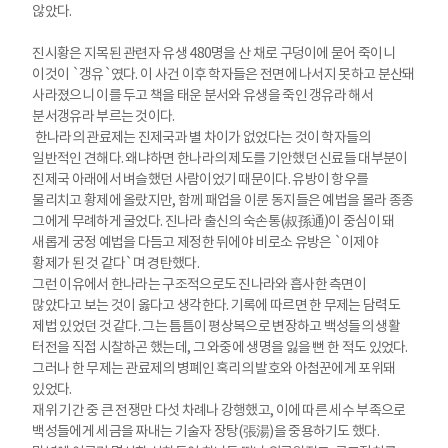
않았다.
진시황은 지목된 관련자 유생 480명을 산 채로 구덩이에 묻어 죽이니
이것이 `갱유`였다. 이 사건 이후 학자들은 전면에 나서지 못하고 분산돼
사라졌으니 이를 두고 책을 태운 분서와 유생을 죽인 갱유라 해서
분서갱유라 부르는 것이다.
한나라의 관료제는 진제국과 별 차이가 없었다는 것이 학자들의
일반적인 견해다. 왜냐하면 한나라의 제도를 기안했던 신료들 대부분이
진제국 아래에서 벼슬했던 사람이었기 때문이다. 유방이 항우를
물리치고 황제에 올랐지만, 함께 패업을 이룬 동지들은 예법을 몰라 종종
그에게 무례하게 굴었다. 진나라 출신의 숙손통(叔孫通)이 중심이 돼
새롭게 궁정 예법을 다듬고 제정한 뒤에야 비로소 유방은 `이제야
황제가 된 것 같다`며 경탄했다.
그런 이유에서 한나라는 구조적으로도 진나라와 흡사한 측면이
많았다고 보는 것이 옳다고 생각한다. 기록에 따르면 한 무제는 담력도
제법 있었던 것 같다. 그는 틈틈이 평상복으로 변장하고 백성들의 생활
터전을 직접 시찰하곤 했는데, 그 와중에 생명을 잃을 뻔 한 적도 있었다.
그러나 한 무제는 관료제의 병폐인 혹리의 발호와 아첨꾼에게 포위돼
있었다.
재위 기간 중 큰 전쟁만 다섯 차례나 강행했고, 이에 따른 세수 부족으로
백성들에게 세금을 짜내는 기술자 장탕(張湯)을 중용하기도 했다.