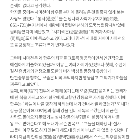
손색이 없다고 생각했다.
학자들 중에는 사마천이 항우를 본기에 올려놓은 것을 좋지 않게 보는
사람도 많았다. `통사(通史)`를 쓴 당나라 사학자 유지기(劉知幾,
661~721)는 저서에서 패왕에 머물렀던 천하의 도둑놈을 황제 반열에
올려놓았다며 비난했고, `사기색은(史記索隱)`의 저자 사마정
(司馬貞)도 이에 동조하고 있다. 그러나 명·청 시대를 거치며 사마천의
뜻을 긍정하는 조류가 크게 번져나갔다.
그런데 사마천은 왜 항우의 최후를 그토록 영웅적이면서 인간적으로
애절하게 기술하고 있을까? 이유는 여러 가지가 있겠으나 첫째, 수년에
걸친 유방과의 전쟁으로 도탄에 빠진 백성을 동정해 유방에게
단판승부를 청하는 모습은 비록 투박하지만 영웅답고 그 의기가 하늘을
찌른다고 보았다.
둘째, 해하(垓下) 전투에서 패해 쫓기는데 오강(烏江)을 지키는 관리가
배 한 척을 가지고 와서 항우에게 고향인 강동으로 가기를 청했다. 이에
항우는 `하늘이 나를 망하게 하려는데 내가 건너서 뭘 하겠는가? 또 내가
강동 젊은이 8000여명과 함께 강을 건너 서쪽으로 갔는데 지금 한
사람도 돌아오지 못했거늘 설사 강동의 부형들이 불쌍히 여겨 나를
왕으로 받아준다고 해도 내가 무슨 면목으로 그들을 대하겠나! 설사
그들이 아무 말도 하지 않는다 해도 내 양심이 부끄럽지 않을 수 있겠나!`
라며 지금의 안휘성(安徽省) 영벽현(靈壁縣)에서 스스로 최후를 맞이한