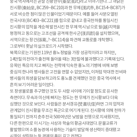
중국 역사에서는 곧잘 진황한무(秦皇漢武)라고 이야기한다. 그 까닭은
진시황(秦始皇, BC259~BC210)과 한 무제(漢武帝, BC154~BC87)가
서로 비슷한 점이 많은 인물이었기 때문이다. 예를 들어 사분오열된
전국시대( BC403~BC221)를 힘으로 끝내고 중국천하를 통일시킨
진시황의 업적을 계승해 발전시킨 한 무제 역시 남으로 월(越)지역을
평정하고 동으로는 고조선을 공격해 한사군(漢四郡)을 설치했으며,
서역으로는 장건(張騫, ?~BC114)을 파견해 교통로를 개척했다.
그로부터 훗날의 실크로드가 시작됐다.
북쪽으로는 기원전 119년 흉노정벌을 가장 성공적이라고 하지만,
14만필의 전마가 출전해 돌아올 때는 3만필에 불과했다고 기록돼 있다.
유목민 특유의 치고 빠지는 전략에 익숙한 흉노의 기병에 비해 보병
중심의 한나라 병사들은 고전을 면할 수 없었지만, 이처럼 막대한 전비와
병사들의 희생을 담보하고라도 흉노를 견제했던 것은 중국 역사에서
흔히 보기 어려운 일이었다.
또 장생불로를 추구했던 것도 두 사람 사이에 기이할 정도로 유사한
측면이다. 무속과 미신에 빠지는 정도는 한 무제가 진시황보다 더욱
심했던 것으로 보인다. 사람들은 분서갱유(焚書坑儒)하면 그의 업적과
관계없이 진시황을 무조건 폭군으로 여기게 된다. 진시황에 의해 천하가
통일되기 전까지 춘추전국 500여년은 낮밤을 전쟁으로 지새웠지만,
다른 한편으로 이 시기는 사상과 학술의 황금시대였다. 문물교류가
활발했으며 소를 농경에 사용하는 기술이 발달해 생산력이 증대됐고
시장이 성립하는 등 경제의 폭이 깊고 커졌다.