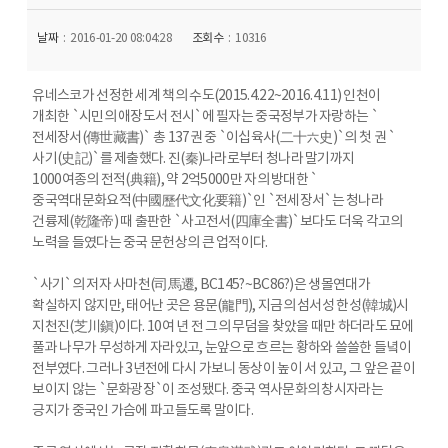
날짜
2016-01-20 08:04:28
조회수
10316
유네스코가 선정한 세계 책의 수도(2015.4.22~2016.4.11) 인천이
개최한 `시민의 애장도서 전시`에 필자는 중국정부가 자랑하는 `
전세장서(傳世藏書)` 총 137권 중 `이십육사(二十六史)`의 첫 권 `
사기(史記)`를 제출했다. 진(秦)나라로부터 청나라 말기까지
1000여종의 전적(典籍), 약 2억5000만 자의 방대한 `
중국역대문화요적(中國歷代文化要籍)`인 `전세장서`는 청나라
건륭제(乾隆帝) 때 출판한 `사고전서(四庫全書)`보다도 더욱 각고의
노력을 들였다는 중국 문헌상의 큰 업적이다.
`사기`의 저자 사마천(司馬遷, BC145?~BC86?)은 생몰연대가
확실하지 않지만, 태어난 곳은 용문(龍門), 지금의 섬서성 한성(韓城)시
지천진(芝川鎭)이다. 10여 년 전 그의 무덤을 찾았을 때만 하더라도 묘에
풀과 나무가 무성하게 자라있고, 눈앞으로 흐르는 황하와 쓸쓸한 들녘이
전부였다. 그러나 3년전에 다시 가보니 동상이 높이 서 있고, 그 앞은 끝이
보이지 않는 `문화광장`이 조성됐다. 중국 역사문화의 창시자라는
긍지가 중국인 가슴에 파고들도록 말이다.