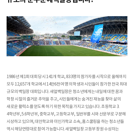
1986년 제1회 대회 당시 141개 학교, 833명의 참가자를 시작으로 올해까지
모두 12,657개 학교에서 14만6천여 명의 학생과 시민들이 참가한 전국 최대
규모의 백일장 대회입니다. 새얼백일장은 청소년에게는 내일에 대한 꿈과
학창 시절의 즐거운 추억을 주고, 시민들에게는 숨겨진 재능을 찾아 삶의
새로운 활력소를 얻도록 하기 위한 목적을 가지고 있습니다. 초등학교 3․
4학년부, 5․6학년부, 중학교부, 고등학교부, 일반부를 시와 산문부로 구분해
시상하고 있으며, 대안학교와 미인가학교 소속, 홈스쿨링을 하는 청소년들
역시 해당연령대로 참여 가능합니다. 새얼백일장 고등부 장원 수상자는