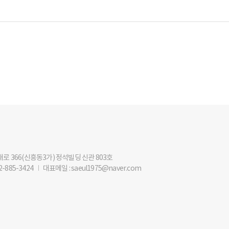
해대로 366(신흥동3가) 정석빌딩 신관 803호
2-885-3424
I
대표메일 : saeul1975@naver.com