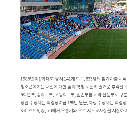
1986년 제1회 대회 당시 141개 학교, 833명의 참가자를
청소년에게는 내일에 대한 꿈과 학창 시절의 즐거운 추억을 주고
6학년부, 중학교부, 고등학교부, 일반부를 시와 산문부로 
장원 수상자는 학업장려금 1백만 원을, 차상 수상자는 학업장
3·4, 초 5·6, 중, 고)에게 우승기와 우수 지도교사상을 