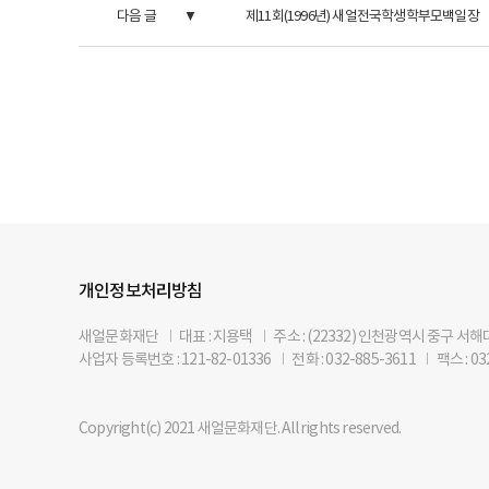
다음 글
제11회(1996년) 새얼전국학생학부모백일장
개인정보처리방침
새얼문화재단
I
대표 : 지용택
I
주소 : (22332) 인천광역시 중구 서
사업자 등록번호 : 121-82-01336
I
전화 : 032-885-3611
I
팩스 : 03
Copyright(c) 2021 새얼문화재단. All rights reserved.