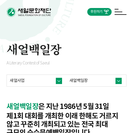
후원하기
새얼백일장
A Literary Contest of Saeul
새얼사업
새얼백일장
새얼백일장
은 지난 1986년 5월 31일
제1회 대회를 개최한 이래 한해도 거르지
않고 꾸준히 개최되고 있는 전국 최대
규모의 순수문예백일장입니다.