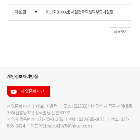
다음 글
제13회(1998년) 새얼전국학생학부모백일장
목록보기
개인정보처리방침
새얼문화재단
새얼문화재단
I
대표 : 지용택
I
주소 : (22332) 인천광역시 중구 서해대로
366(신흥동3가) 정석빌딩 신관 803호
사업자 등록번호 : 121-82-01336
I
전화 : 032-885-3611
I
팩스 : 032-
885-3424
I
대표메일 : saeul1975@naver.com