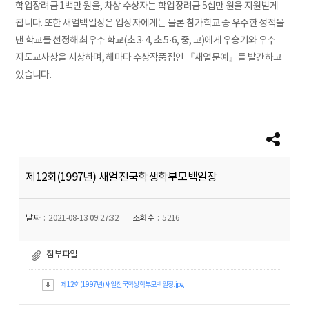
학업장려금 1백만 원을, 차상 수상자는 학업장려금 5십만 원을 지원받게
됩니다. 또한 새얼백일장은 입상자에게는 물론 참가학교 중 우수한 성적을
낸 학교를 선정해 최우수 학교(초 3·4, 초 5·6, 중, 고)에게 우승기와 우수
지도교사상을 시상하며, 해마다 수상작품집인 『새얼문예』를 발간하고
있습니다.
제12회(1997년) 새얼전국학생학부모백일장
날짜
2021-08-13 09:27:32
조회수
5216
첨부파일
제12회(1997년)새얼전국학생학부모백일장.jpg