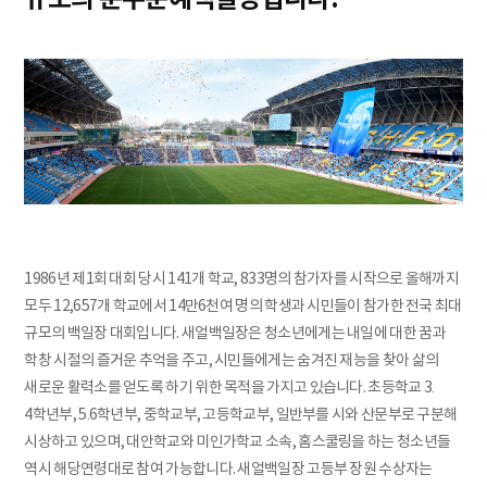
1986년 제1회 대회 당시 141개 학교, 833명의 참가자를 시작으로 올해까지
모두 12,657개 학교에서 14만6천여 명의 학생과 시민들이 참가한 전국 최대
규모의 백일장 대회입니다. 새얼백일장은 청소년에게는 내일에 대한 꿈과
학창 시절의 즐거운 추억을 주고, 시민들에게는 숨겨진 재능을 찾아 삶의
새로운 활력소를 얻도록 하기 위한 목적을 가지고 있습니다. 초등학교 3․
4학년부, 5․6학년부, 중학교부, 고등학교부, 일반부를 시와 산문부로 구분해
시상하고 있으며, 대안학교와 미인가학교 소속, 홈스쿨링을 하는 청소년들
역시 해당연령대로 참여 가능합니다. 새얼백일장 고등부 장원 수상자는