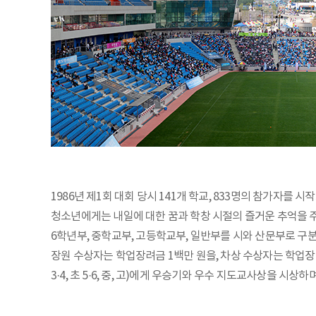
1986년 제1회 대회 당시 141개 학교, 833명의 참가자를
청소년에게는 내일에 대한 꿈과 학창 시절의 즐거운 추억을 주고
6학년부, 중학교부, 고등학교부, 일반부를 시와 산문부로 
장원 수상자는 학업장려금 1백만 원을, 차상 수상자는 학업장
3·4, 초 5·6, 중, 고)에게 우승기와 우수 지도교사상을 