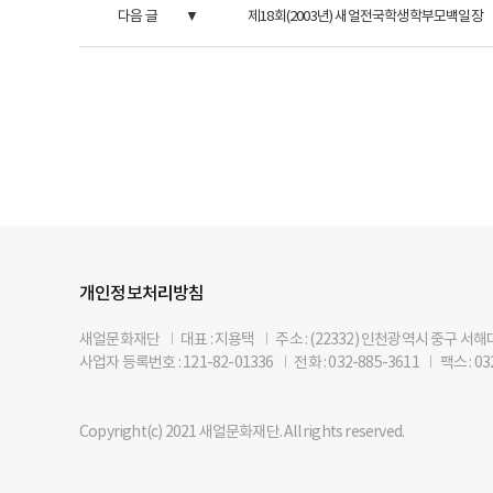
다음 글
제18회(2003년) 새얼전국학생학부모백일장
개인정보처리방침
새얼문화재단
I
대표 : 지용택
I
주소 : (22332) 인천광역시 중구 서
사업자 등록번호 : 121-82-01336
I
전화 : 032-885-3611
I
팩스 : 03
Copyright(c) 2021 새얼문화재단. All rights reserved.