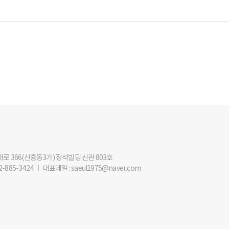
해대로 366(신흥동3가) 정석빌딩 신관 803호
2-885-3424
I
대표메일 : saeul1975@naver.com