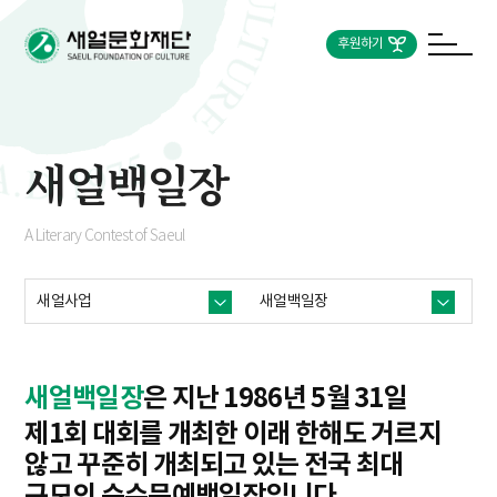
후원하기
새얼백일장
A Literary Contest of Saeul
새얼사업
새얼백일장
새얼백일장
은 지난 1986년 5월 31일
제1회 대회를 개최한 이래 한해도 거르지
않고 꾸준히 개최되고 있는 전국 최대
규모의 순수문예백일장입니다.