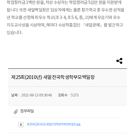
학업장려금 1백만 원을, 차상 수상자는 학업장려금 5십만 원을 지원받게
됩니다. 또한 새얼백일장은 입상자에게는 물론 참가학교 중 우수한 성적을
낸 학교를 선정해 최우수 학교(초 3·4, 초 5·6, 중, 고)에게 우승기와 우수
지도교사상을 시상하며, 해마다 수상작품집인 『새얼문예』를 발간하고
있습니다.
제25회(2010년) 새얼전국학생학부모백일장
날짜
2021-08-13 09:30:46
조회수
5273
첨부파일
제25회(2010년)새얼전국학생학부모백일장.jpg