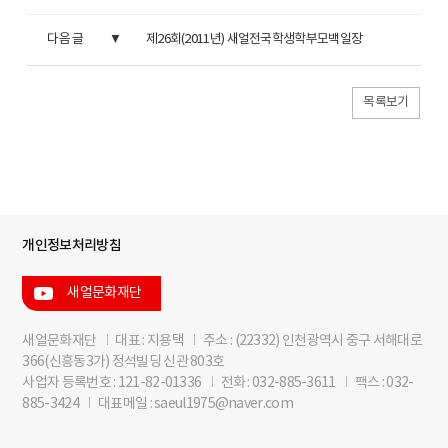
다음 글
제26회(2011년) 새얼전국학생학부모백일장
목록보기
개인정보처리방침
새얼문화재단
새얼문화재단
I
대표 : 지용택
I
주소 : (22332) 인천광역시 중구 서해대로
366(신흥동3가) 정석빌딩 신관 803호
사업자 등록번호 : 121-82-01336
I
전화 : 032-885-3611
I
팩스 : 032-
885-3424
I
대표메일 : saeul1975@naver.com