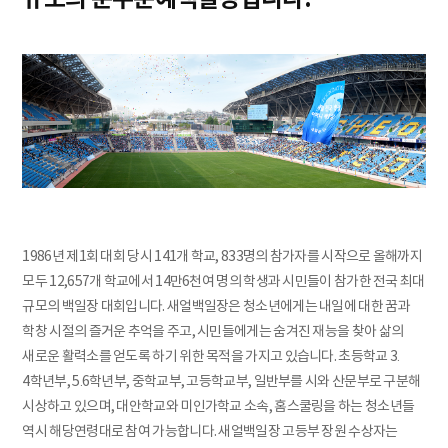
1986년 제1회 대회 당시 141개 학교, 833명의 참가자를 시작으로 올해까지
모두 12,657개 학교에서 14만6천여 명의 학생과 시민들이 참가한 전국 최대
규모의 백일장 대회입니다. 새얼백일장은 청소년에게는 내일에 대한 꿈과
학창 시절의 즐거운 추억을 주고, 시민들에게는 숨겨진 재능을 찾아 삶의
새로운 활력소를 얻도록 하기 위한 목적을 가지고 있습니다. 초등학교 3․
4학년부, 5․6학년부, 중학교부, 고등학교부, 일반부를 시와 산문부로 구분해
시상하고 있으며, 대안학교와 미인가학교 소속, 홈스쿨링을 하는 청소년들
역시 해당연령대로 참여 가능합니다. 새얼백일장 고등부 장원 수상자는