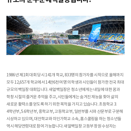
1986년 제1회 대회 당시 141개 학교, 833명의 참가자를 시작으로 올해까지
모두 12,657개 학교에서 14만6천여 명의 학생과 시민들이 참가한 전국 최대
규모의 백일장 대회입니다. 새얼백일장은 청소년에게는 내일에 대한 꿈과
학창 시절의 즐거운 추억을 주고, 시민들에게는 숨겨진 재능을 찾아 삶의
새로운 활력소를 얻도록 하기 위한 목적을 가지고 있습니다. 초등학교 3․
4학년부, 5․6학년부, 중학교부, 고등학교부, 일반부를 시와 산문부로 구분해
시상하고 있으며, 대안학교와 미인가학교 소속, 홈스쿨링을 하는 청소년들
역시 해당연령대로 참여 가능합니다. 새얼백일장 고등부 장원 수상자는