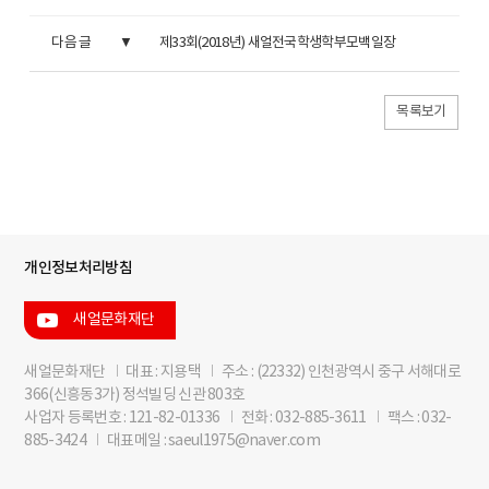
다음 글
제33회(2018년) 새얼전국학생학부모백일장
목록보기
개인정보처리방침
새얼문화재단
새얼문화재단
I
대표 : 지용택
I
주소 : (22332) 인천광역시 중구 서해대로
366(신흥동3가) 정석빌딩 신관 803호
사업자 등록번호 : 121-82-01336
I
전화 : 032-885-3611
I
팩스 : 032-
885-3424
I
대표메일 : saeul1975@naver.com