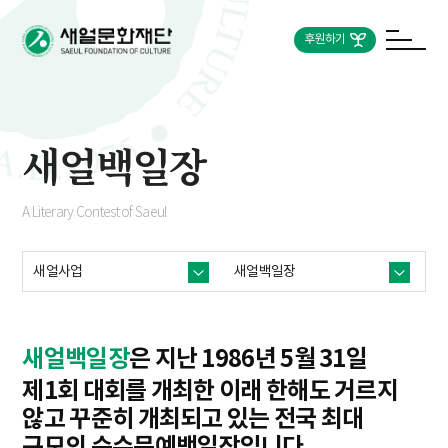
후원하기
새얼백일장
A Literary Contest of Saeul
새얼사업
새얼백일장
새얼백일장
은 지난 1986년 5월 31일
제1회 대회를 개최한 이래 한해도 거르지
않고 꾸준히 개최되고 있는 전국 최대
규모의 순수문예백일장입니다.