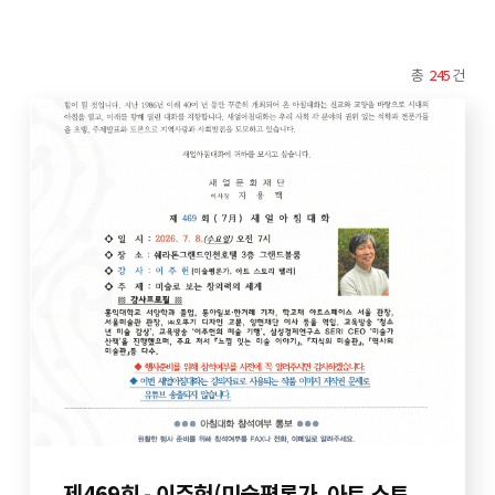
총
245
건