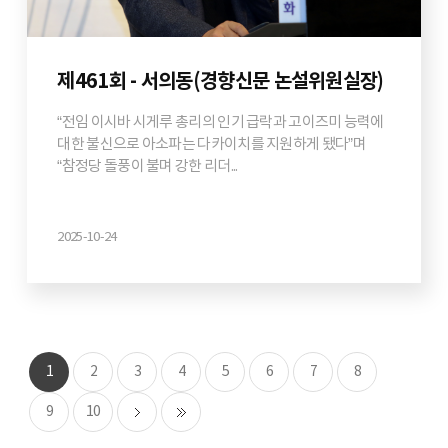
제461회 - 서의동(경향신문 논설위원실장)
“전임 이시바 시게루 총리의 인기 급락과 고이즈미 능력에
대한 불신으로 아소파는 다카이치를 지원하게 됐다”며
“참정당 돌풍이 불며 강한 리더...
2025-10-24
1
2
3
4
5
6
7
8
9
10