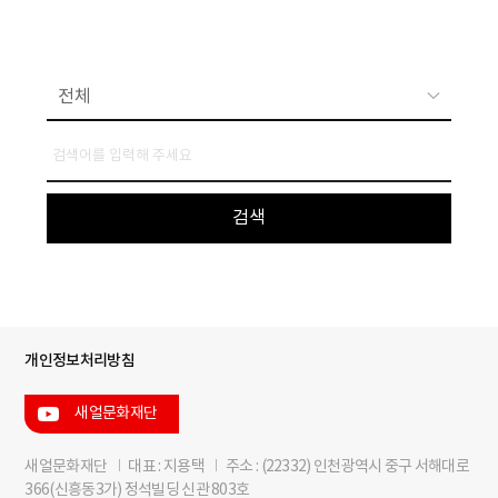
개인정보처리방침
새얼문화재단
새얼문화재단
I
대표 : 지용택
I
주소 : (22332) 인천광역시 중구 서해대로
366(신흥동3가) 정석빌딩 신관 803호