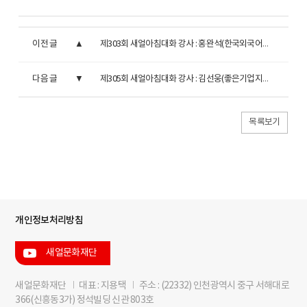
이전 글
제303회 새얼아침대화 강사 : 홍완석(한국외국어대학교 러시아연구소 소장)
다음 글
제305회 새얼아침대화 강사 : 김선웅(좋은기업지배구조연구소 소장)
목록보기
개인정보처리방침
새얼문화재단
새얼문화재단
I
대표 : 지용택
I
주소 : (22332) 인천광역시 중구 서해대로
366(신흥동3가) 정석빌딩 신관 803호