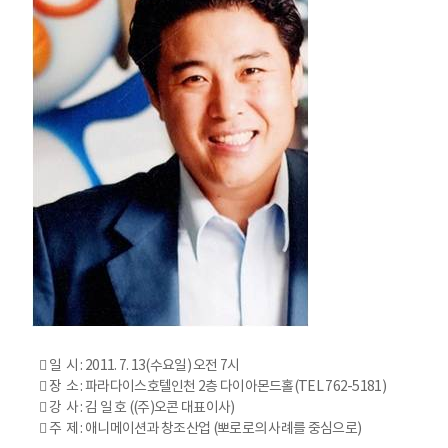
󰁮 일 시 : 2011. 7. 13(수요일) 오전 7시
󰁮 장 소 : 파라다이스호텔인천 2층 다이아몬드홀(TEL 762-5181)
󰁮 강 사 : 김 일 호 ((주)오콘 대표이사)
󰁮 주 제 : 애니메이션과 창조산업 (뽀로로의 사례를 중심으로)