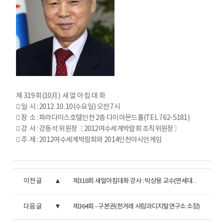
제 319 회(10月) 새 얼 아 침 대 화
󰁮 일 시 : 2012. 10. 10(수요일) 오전 7시
󰁮 장 소 : 파라다이스호텔인천 2층 다이아몬드홀(TEL 762-5181)
󰁮 강 사 : 강동석 위원장〔2012여수세계박람회 조직위원장〕
󰁮 주 제 : 2012여수세계박람회와 2014인천아시안게임
이전 글
제318회 새얼아침대화 강사 : 박상용 교수(연세대학교 경영대학 학장 겸 경영전문대학원 원장)
다음 글
제364회 - 구본권(한겨레 사람과디지털연구소 소장)