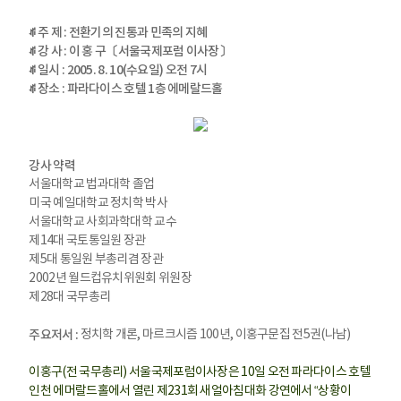
ꁮ 주 제 : 전환기의 진통과 민족의 지혜
ꁮ 강 사 : 이 홍 구〔서울국제포럼 이사장〕
ꁮ 일시 : 2005. 8. 10(수요일) 오전 7시
ꁮ 장소 : 파라다이스 호텔 1층 에메랄드홀
강사 약력
서울대학교 법과대학 졸업
미국 예일대학교 정치학 박사
서울대학교 사회과학대학 교수
제14대 국토통일원 장관
제5대 통일원 부총리겸 장관
2002년 월드컵유치위원회 위원장
제28대 국무총리
주요저서 :
정치학 개론, 마르크시즘 100년, 이홍구문집 전5권(나남)
이홍구(전 국무총리) 서울국제포럼이사장은 10일 오전 파라다이스 호텔
인천 에머랄드홀에서 열린 제231회 새얼아침대화 강연에서 “상황이