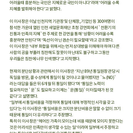
어려울때 흥분하는 국민은 지혜로운 국민이 아니다”라며 “어려울 수록
지혜를 발휘해야 한다”고 밝혔다.
이 이사장은 이날 인천지역 기관장 및 단체장, 기업인 등 300여명이
참석한 가운데 열린 인천 새얼문화재단 초청 강연회에서 `전환기의
진통과 민족의 지혜`란 주제로 한 강연을 통해 “상황이 어려울수록
흥분하면 안된다”며 “독선이 아닌 겸손이 필요할때”라고 강조했다.
이 이사장은 “내부 화합을 위해서는 먼저 상대방을 이해해야 하며 다른
사람의 공을 부풀려 칭찬해도 잘못이 아닌데도 불구하고 그동안
우리들은 칭찬에 너무 인색했다”고 지적했다.
현재의 분단상황과 관련해서 이 이사장은 “지난 89년 통일원장관 당시
독일을 방문, 콜 수상에게 통일이 될 것이냐고 물어봤지만 `노(NO)`
라는 대답을 들은 뒤 6개월 뒤 통일이 됐다”며 “통일은 노력이
필요하지만 `운`도 필요하고 이제는 `운(통일)`이 터질때가 된 것
같다”고 설명했다.
“일부에서 통일비용을 걱정하며 통일에 대해 부정적인 시각을 갖고
있다”는 이 이사장은 “통일비용은 크지만 분단비용은 말할 수 없이 크기
때문에 통일이 더 유리하다”고 주장했다.
특히 이 이사장은 “헤어진 가족이 모이는데 비용 때문에 모이지 못한다는
것은 어리석은 민족만이 생각할 수 있는 일”이라며 일부에서 주장하고