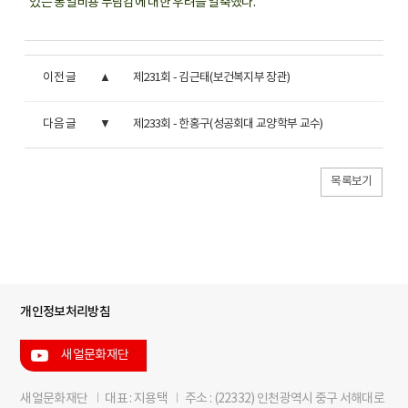
있는 통일비용 부담감에 대한 우려를 일축했다.
이전 글
제231회 - 김근태(보건복지부 장관)
다음 글
제233회 - 한홍구(성공회대 교양학부 교수)
목록보기
개인정보처리방침
새얼문화재단
새얼문화재단
I
대표 : 지용택
I
주소 : (22332) 인천광역시 중구 서해대로