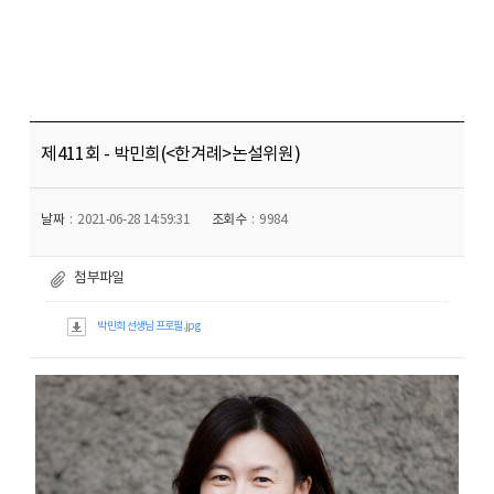
제411회 - 박민희(<한겨례>논설위원)
날짜
2021-06-28 14:59:31
조회수
9984
첨부파일
박민희 선생님 프로필.jpg