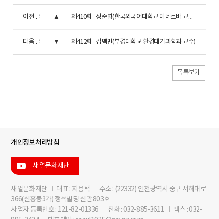
이전 글
제410회 - 장준영(한국외국어대학교 미네르바 교양대학 교수)
다음 글
제412회 - 김백민(부경대학교 환경대기과학과 교수)
목록보기
개인정보처리방침
새얼문화재단
새얼문화재단
I
대표 : 지용택
I
주소 : (22332) 인천광역시 중구 서해대로
366(신흥동3가) 정석빌딩 신관 803호
사업자 등록번호 : 121-82-01336
I
전화 : 032-885-3611
I
팩스 : 032-