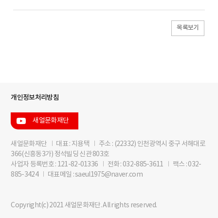
목록보기
개인정보처리방침
새얼문화재단
새얼문화재단
I
대표 : 지용택
I
주소 : (22332) 인천광역시 중구 서해대로
366(신흥동3가) 정석빌딩 신관 803호
사업자 등록번호 : 121-82-01336
I
전화 : 032-885-3611
I
팩스 : 032-
885-3424
I
대표메일 : saeul1975@naver.com
Copyright(c) 2021 새얼문화재단. All rights reserved.