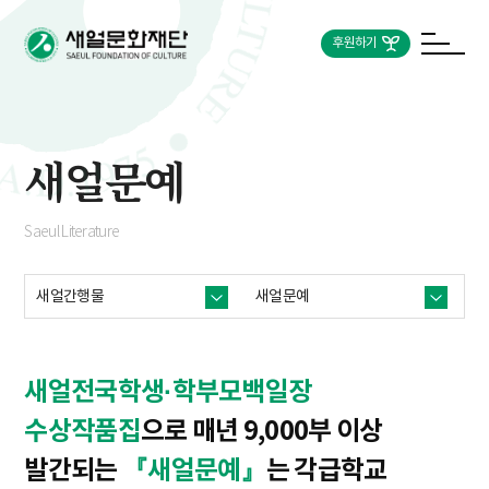
후원하기
새얼문예
Saeul Literature
새얼간행물
새얼문예
새얼전국학생·학부모백일장
수상작품집
으로 매년 9,000부 이상
발간되는
『새얼문예』
는 각급학교