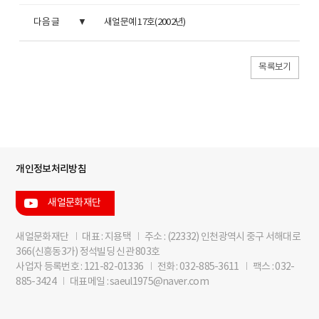
다음 글
새얼문예 17호(2002년)
목록보기
개인정보처리방침
새얼문화재단
새얼문화재단
I
대표 : 지용택
I
주소 : (22332) 인천광역시 중구 서해대로
366(신흥동3가) 정석빌딩 신관 803호
사업자 등록번호 : 121-82-01336
I
전화 : 032-885-3611
I
팩스 : 032-
885-3424
I
대표메일 : saeul1975@naver.com