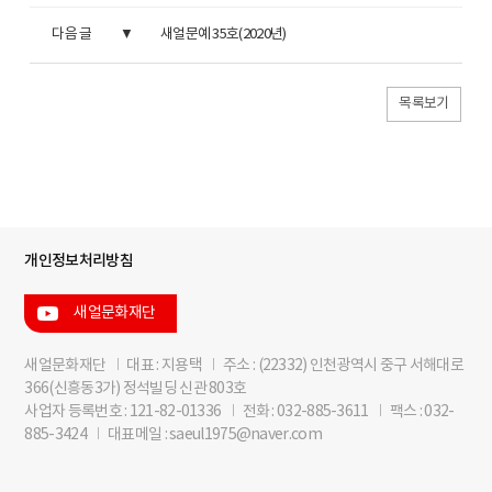
다음 글
새얼문예 35호(2020년)
목록보기
개인정보처리방침
새얼문화재단
새얼문화재단
I
대표 : 지용택
I
주소 : (22332) 인천광역시 중구 서해대로
366(신흥동3가) 정석빌딩 신관 803호
사업자 등록번호 : 121-82-01336
I
전화 : 032-885-3611
I
팩스 : 032-
885-3424
I
대표메일 : saeul1975@naver.com