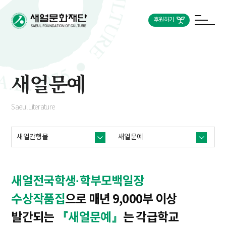
후원하기
새얼문예
Saeul Literature
새얼간행물
새얼문예
새얼전국학생·학부모백일장
수상작품집
으로 매년 9,000부 이상
발간되는
『새얼문예』
는 각급학교