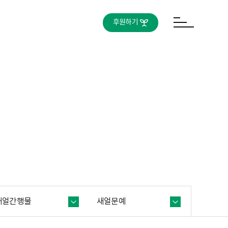
후원하기
새얼간행물
새얼문예