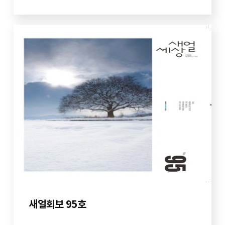
새얼회보 95호