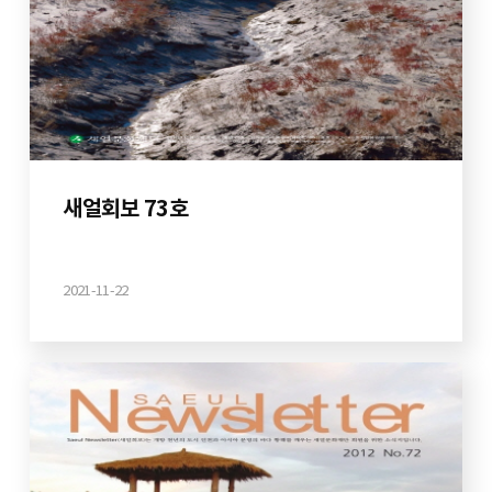
새얼회보 73호
2021-11-22