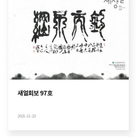
새얼회보 97호
2021-11-22