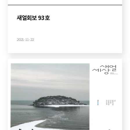
새얼회보 93호
2021-11-22