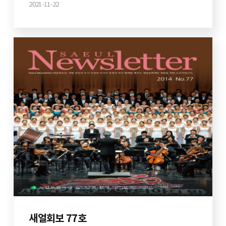
2021-11-22
새얼회보 77호