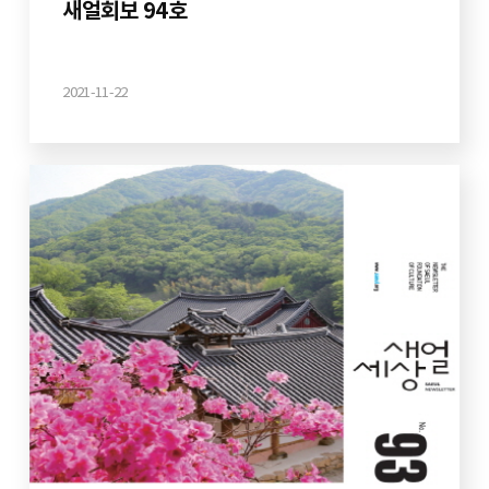
새얼회보 94호
2021-11-22