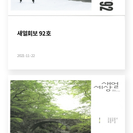
새얼회보 92호
2021-11-22