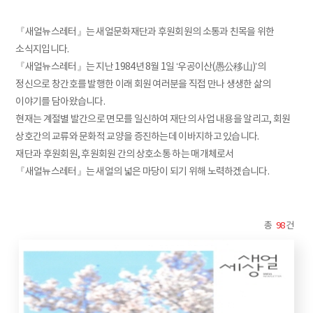
『새얼뉴스레터』는 새얼문화재단과 후원회원의 소통과 친목을 위한
소식지입니다.
『새얼뉴스레터』는 지난 1984년 8월 1일 ‘우공이산(愚公移山)’의
정신으로 창간호를 발행한 이래 회원 여러분을 직접 만나 생생한 삶의
이야기를 담아왔습니다.
현재는 계절별 발간으로 면모를 일신하여 재단의 사업 내용을 알리고, 회원
상호간의 교류와 문화적 교양을 증진하는데 이바지하고 있습니다.
재단과 후원회원, 후원회원 간의 상호소통 하는 매개체로서
『새얼뉴스레터』는 새얼의 넓은 마당이 되기 위해 노력하겠습니다.
총
98
건