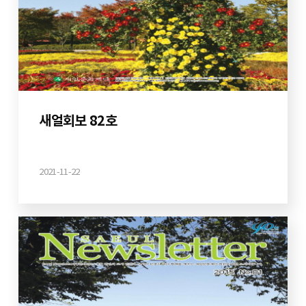
새얼회보 82호
2021-11-22