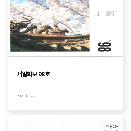
새얼회보 98호
2021-11-22