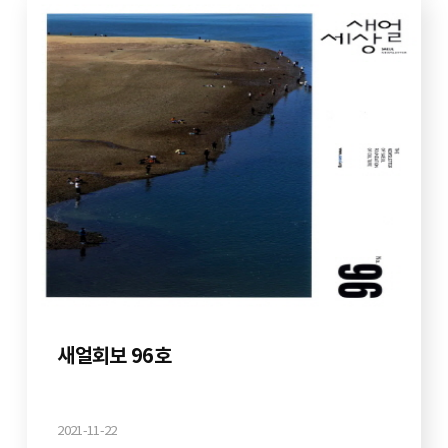
새얼회보 96호
2021-11-22