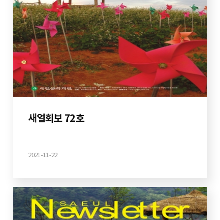
새얼회보 72호
2021-11-22