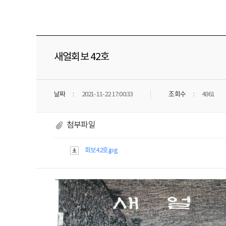
새얼회보 42호
날짜
2021-11-22 17:00:33
조회수
4861
첨부파일
회보42호.jpg