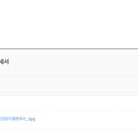
명세서
집및지출명세서_2.jpg