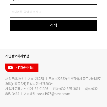
개인정보처리방침
새얼문화재단
새얼문화재단
I
대표 : 지용택
I
주소 : (22332) 인천광역시 중구 서해대로
366(신흥동3가) 정석빌딩 신관 803호
사업자 등록번호 : 121-82-01336
I
전화 : 032-885-3611
I
팩스 : 032-
885-3424
I
대표메일 : saeul1975@naver.com