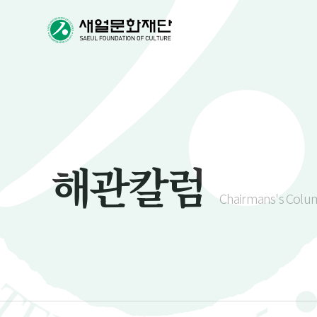
해관칼럼
Chairmans's Colu