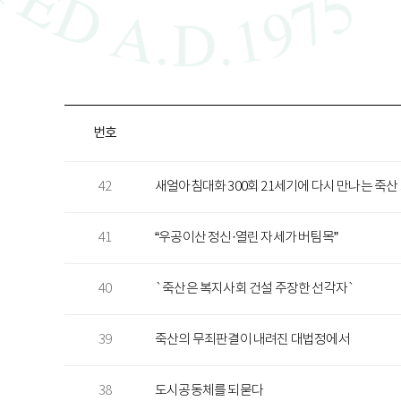
번호
42
새얼아침대화 300회 21세기에 다시 만나는 죽
41
“우공이산 정신·열린 자세가 버팀목”
40
`죽산은 복지사회 건설 주장한 선각자`
39
죽산의 무죄판결이 내려진 대법정에서
38
도시공동체를 되묻다