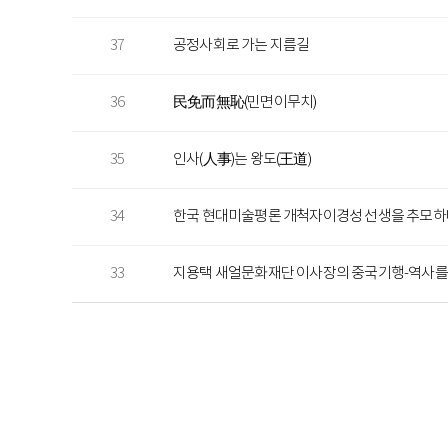
37
공정사회로 가는 지름길
36
民免而無恥(민면이무치)
35
인사(人事)는 왕도(王道)
34
한국 현대미술평론 개척자이경성 선생을 추모하
33
지용택 새얼문화재단 이사장의 중국기행-역사를 