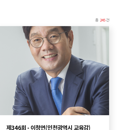
총
245
건
제346회 - 이청연(인천광역시 교육감)