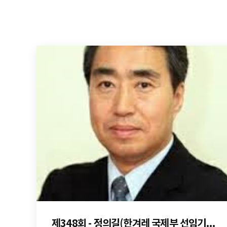
제348회 - 정의길(한겨레 국제부 선임기자, 부국장)