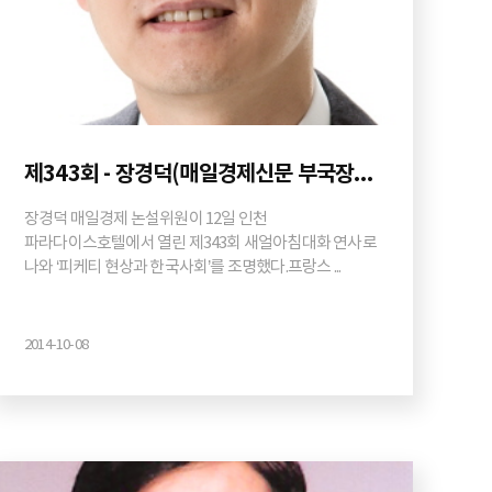
제343회 - 장경덕(매일경제신문 부국장대우 논설위원)
장경덕 매일경제 논설위원이 12일 인천
파라다이스호텔에서 열린 제343회 새얼아침대화 연사로
나와 ‘피케티 현상과 한국사회’를 조명했다.프랑스 ...
2014-10-08