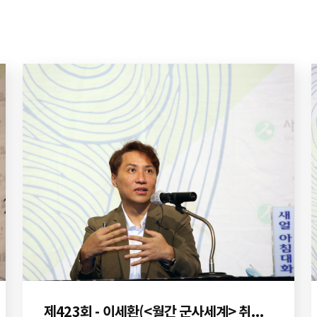
제423회 - 이세환(<월간 군사세계> 취재부장)