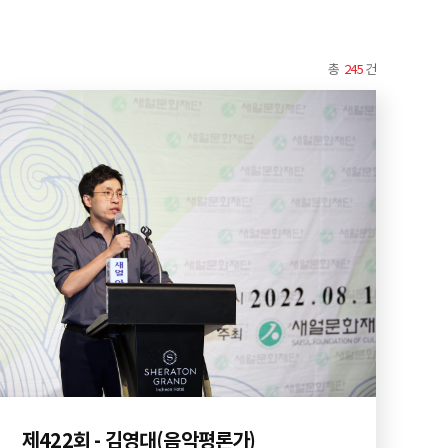
총
245
건
제422회 - 김영대(음악평론가)