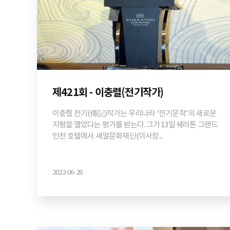
제421회 - 이충렬(전기작가)
이충렬 전기(傳記)작가는 우리나라 '전기문학'의 새로운
지평을 열었다는 평가를 받는다. 그가 13일 쉐라톤 그랜드
인천 호텔에서 새얼문화재단(이사장...
2022-06-28