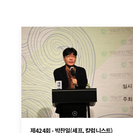
제424회 - 박찬일(셰프, 칼럼니스트)