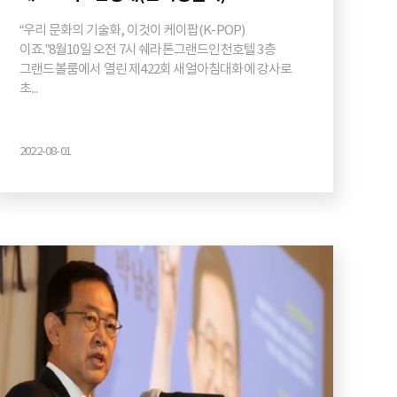
“우리 문화의 기술화, 이것이 케이팝(K-POP)
이죠.”8월10일 오전 7시 쉐라톤그랜드인천호텔 3층
그랜드볼룸에서 열린 제422회 새얼아침대화에 강사로
초...
2022-08-01