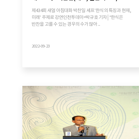
제434회 새얼 아침대화 박찬일 셰프'한식의 특징과 현재,
미래' 주제로 강연인천투데이=박규호 기자│“한식은
반찬을 고를 수 있는 경우의 수가 많아 ...
2022-09-23