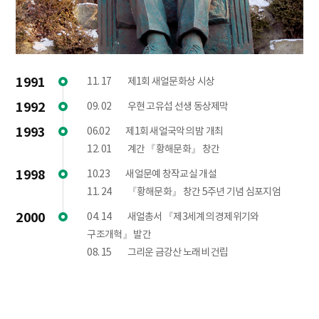
1991
11. 17
제1회 새얼문화상 시상
1992
09. 02
우현 고유섭 선생 동상제막
1993
06.02
제1회 새얼국악의 밤 개최
12. 01
계간 『황해문화』 창간
1998
10.23
새얼문예 창작교실 개설
11. 24
『황해문화』 창간 5주년 기념 심포지엄
2000
04. 14
새얼총서 『제3세계의 경제위기와
구조개혁』 발간
08. 15
그리운 금강산 노래비 건립