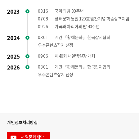
2023
03.16
국악의 밤 30주년
07.08
황해문화 통권 120호 발간기념 학술심포지엄
09.26
가곡과 아리아의 밤 40주년
2024
03.01
계간 『황해문화』 한국잡지협회
우수콘텐츠잡지 선정
2025
09.06
제40회 새얼백일장 개최
2026
03.01
계간 『황해문화』 한국잡지협회
우수콘텐츠잡지 선정
개인정보처리방침
새얼문화재단