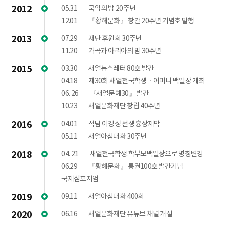
2012
05.31
국악의 밤 20주년
12.01
『황해문화』 창간 20주년 기념호 발행
2013
07.29
재단 후원회 30주년
11.20
가곡과 아리아의 밤 30주년
2015
03.30
새얼뉴스레터 80호 발간
04.18
제30회 새얼전국학생ㆍ어머니 백일장 개최
06. 26
『새얼문예30』 발간
10.23
새얼문화재단 창립 40주년
2016
04.01
석남 이경성 선생 흉상제막
05.11
새얼아침대화 30주년
2018
04. 21
새얼전국학생․학부모백일장으로 명칭변경
06.29
『황해문화』 통권100호 발간기념
국제심포지엄
2019
09.11
새얼아침대화 400회
2020
06.16
새얼문화재단 유튜브 채널 개설