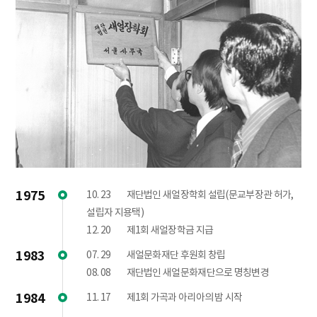
1975
10. 23
재단법인 새얼장학회 설립(문교부장관 허가,
설립자 지용택)
12. 20
제1회 새얼장학금 지급
1983
07. 29
새얼문화재단 후원회 창립
08. 08
재단법인 새얼문화재단으로 명칭변경
1984
11. 17
제1회 가곡과 아리아의 밤 시작