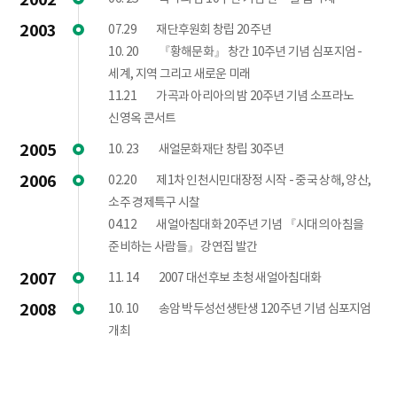
2003
07.29
재단후원회 창립 20주년
10. 20
『황해문화』 창간 10주년 기념 심포지엄 -
세계, 지역 그리고 새로운 미래
11.21
가곡과 아리아의 밤 20주년 기념 소프라노
신영옥 콘서트
2005
10. 23
새얼문화재단 창립 30주년
2006
02.20
제1차 인천시민대장정 시작 - 중국 상해, 양산,
소주 경제특구 시찰
04.12
새얼아침대화 20주년 기념 『시대의 아침을
준비하는 사람들』 강연집 발간
2007
11. 14
2007 대선후보 초청 새얼아침대화
2008
10. 10
송암 박두성선생탄생 120주년 기념 심포지엄
개최