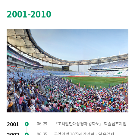
2001-2010
2001
06. 29
『고려팔만대장경과 강화도』 학술심포지엄
2002
06. 25
국악의 밤 10주년 기념 한ㆍ일 음악제