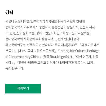
경력
서울대 및 동대학원 인류학과 박사학위를 취득하고 현재 인천대
중어중국학과 교수로 재직 중입니다. 홍콩중문대 방문학자, 인천시 시사
(市史)편찬위원회 위원, 경제・인문사회연구회 중국분야 자문위원,
현대중국학회 사회문화 부회장을 지냈고, 현재 인천대 중국・
화교문화연구소 소장을 맡고 있습니다. 주요 저서(공저)로 『국경 마을에서
본 국가』(대한민국학술원 우수도서상), 『Intangible Cultural Heritage
in Contemporary China』(영국 Routledge출판), 『여성 연구자, 선을
넘다』, 『중국과 비중국 그리고 인터차이나: 타이완과 홍콩 다시 보기』
등이 있습니다.
목록보기