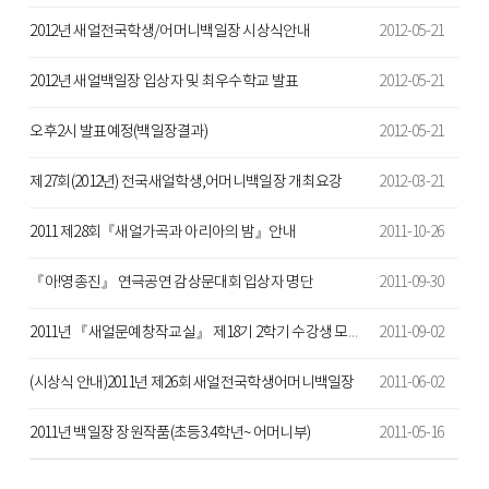
2012년 새얼전국학생/어머니백일장 시상식안내
2012-05-21
2012년 새얼백일장 입상자 및 최우수학교 발표
2012-05-21
오후2시 발표예정(백일장결과)
2012-05-21
제27회(2012년) 전국새얼학생,어머니백일장 개최요강
2012-03-21
2011 제28회『새얼가곡과 아리아의 밤』안내
2011-10-26
『아!영종진』 연극공연 감상문대회 입상자 명단
2011-09-30
2011년 『새얼문예창작교실』 제18기 2학기 수강생 모집 안내
2011-09-02
(시상식 안내)2011년 제26회 새얼전국학생어머니백일장
2011-06-02
2011년 백일장 장원작품(초등3.4학년~ 어머니부)
2011-05-16